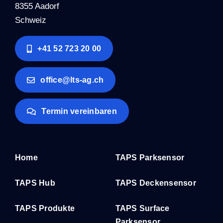
8355 Aadorf
Schweiz
+41 52 723 20 00
office@lts-ag.ch
Termin vereinbaren
Home
TAPS Parksensor
TAPS Hub
TAPS Deckensensor
TAPS Produkte
TAPS Surface
Parksensor